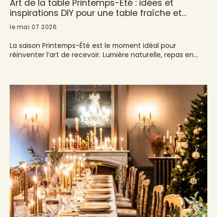
Art de la table Printemps-Été : idées et
inspirations DIY pour une table fraîche et
élégante
le mai 07 2026
La saison Printemps-Été est le moment idéal pour
réinventer l’art de recevoir. Lumière naturelle, repas en
extérieur, ambiance conviviale : la table devient un
véritable terrain de création. La collection Françoise
PAVIOT accompagne ces instants avec des serviettes en
intissé aux motifs inspirants, parfaites pour composer une
décoration à la fois simple, élégante et créative.