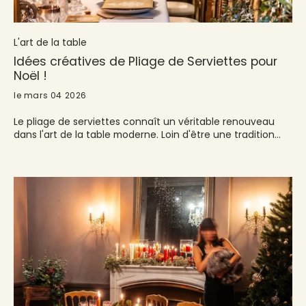
L'art de la table
Idées créatives de Pliage de Serviettes pour
Noël !
le mars 04 2026
Le pliage de serviettes connaît un véritable renouveau
dans l'art de la table moderne. Loin d'être une tradition
désuète, cette pratique s'est transformée en un véritable
art à part entière, apportant une touche d'élégance
sophistiquée aux tables de fêtes. Pour Noël, le pliage de
serviettes prend une dimension particulière. Cette
attention aux détails témoigne non seulement du soin
apporté à la réception, mais transforme également une
simple table en un décor enchanteur. Les avantages de
cette pratique sont multiples : Création d'une ambiance
festive immédiate Personnalisation unique de chaque
place à table Cohérence visuelle avec la décoration de
Noël Expression de créativité et d'attention envers les
invités Le pliage serviette papier ou tissu permet de
sublimer la table grâce à des formes thématiques : sapins,