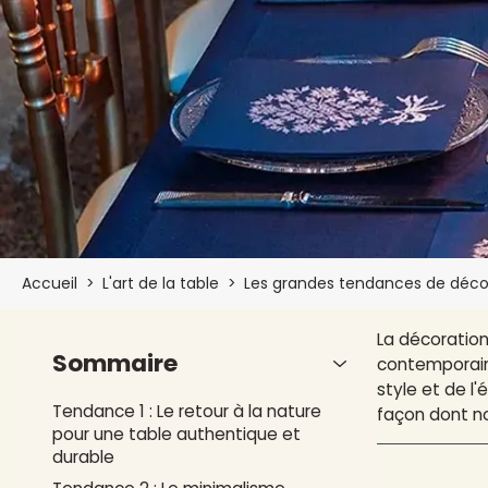
Accueil
>
L'art de la table
>
Les grandes tendances de décor
La décoration
Sommaire
contemporaine
style et de l
Tendance 1 : Le retour à la nature
façon dont no
pour une table authentique et
durable