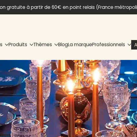
son gratuite à partir de 60€ en point relais (France métropol
ns
Produits
Thèmes
Blog
La marque
Professionnels
A