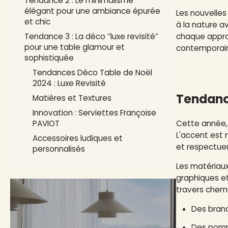
Tendance 2 : Le minimalisme
élégant pour une ambiance épurée
Les nouvelles
et chic
à la nature a
Tendance 3 : La déco “luxe revisité”
chaque approc
pour une table glamour et
contemporains
sophistiquée
Tendances Déco Table de Noël
2024 : Luxe Revisité
Tendance
Matières et Textures
Innovation : Serviettes Françoise
Cette année, 
PAVIOT
L'accent est 
Accessoires ludiques et
et respectue
personnalisés
Les matériaux
graphiques et
travers chemi
Des branc
Des pomm