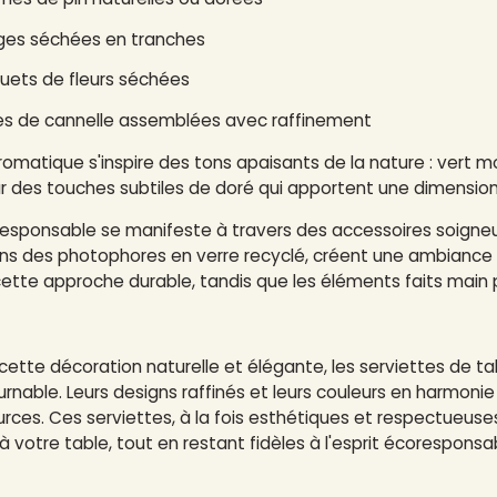
ges séchées en tranches
uets de fleurs séchées
es de cannelle assemblées avec raffinement
romatique s'inspire des tons apaisants de la nature : vert m
 des touches subtiles de doré qui apportent une dimension fe
esponsable se manifeste à travers des accessoires soigneu
ns des photophores en verre recyclé, créent une ambiance 
tte approche durable, tandis que les éléments faits main p
 cette décoration naturelle et élégante,
les serviettes de ta
urnable. Leurs designs raffinés et leurs couleurs en harmoni
urces. Ces serviettes, à la fois esthétiques et respectueus
à votre table, tout en restant fidèles à l'esprit écoresponsa