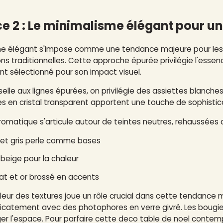
e 2 : Le minimalisme élégant pour u
e élégant s'impose comme une tendance majeure pour les ta
ns traditionnelles. Cette approche épurée privilégie l'es
t sélectionné pour son impact visuel.
selle aux lignes épurées, on privilégie des assiettes blanc
es en cristal transparent apportent une touche de sophistica
romatique s'articule autour de teintes neutres, rehaussées 
et gris perle comme bases
beige pour la chaleur
t et or brossé en accents
leur des textures joue un rôle crucial dans cette tendance mi
licatement avec des photophores en verre givré. Les bougi
ger l'espace. Pour parfaire cette deco table de noel cont