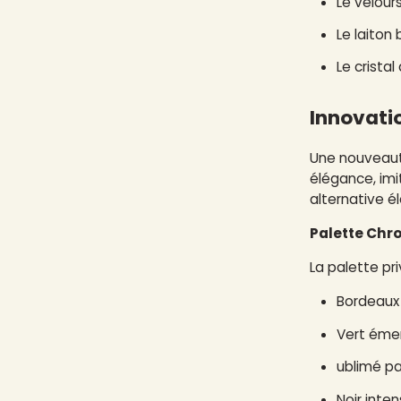
Le velour
Le laiton
Le crista
Innovatio
Une nouveaut
élégance, imi
alternative é
Palette Chr
La palette pr
Bordeaux 
Vert éme
ublimé p
Noir inte