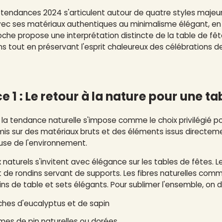
 tendances 2024 s'articulent autour de quatre styles majeurs
vec ses matériaux authentiques au minimalisme élégant, en pass
he propose une interprétation distincte de la table de fêt
 tout en préservant l'esprit chaleureux des célébrations de
 1 : Le retour à la nature pour une t
la tendance naturelle s'impose comme le choix privilégié p
mis sur des matériaux bruts et des éléments issus directeme
use de l'environnement.
 naturels s'invitent avec élégance sur les tables de fêtes. 
 de rondins servant de supports. Les fibres naturelles comme
ns de table et sets élégants. Pour sublimer l'ensemble, on 
hes d'eucalyptus et de sapin
es de pin naturelles ou dorées