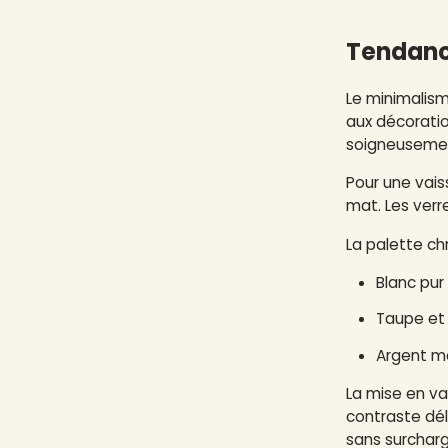
Tendanc
Le minimalism
aux décoratio
soigneusemen
Pour une vais
mat. Les verr
La palette ch
Blanc pur
Taupe et 
Argent ma
La mise en va
contraste dé
sans surchar