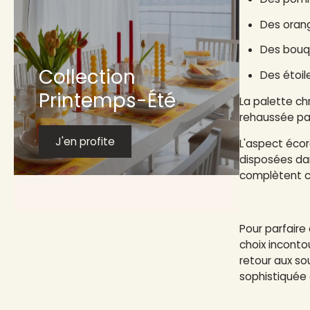
Des oran
Des bouq
Collection
Des étoil
Printemps-Été
La palette ch
rehaussée par
J'en profite
L'aspect écor
disposées da
complètent ce
Pour parfaire
choix inconto
retour aux so
sophistiquée 