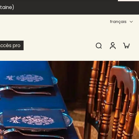
itaine)
français
ccès pro