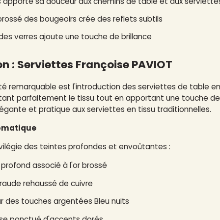
s apporte sa douceur aux chemins de table et aux serviette
 brossé des bougeoirs crée des reflets subtils
l des verres ajoute une touche de brillance
n : Serviettes Françoise PAVIOT
é remarquable est l'introduction des
serviettes
de table en 
tant parfaitement le tissu tout en apportant une touche de 
légante et pratique aux serviettes en tissu traditionnelles.
omatique
ivilégie des teintes profondes et envoûtantes :
profond associé à l'or brossé
raude rehaussé de cuivre
ar des touches argentées
Bleu nuits
nse ponctué d'accents dorés