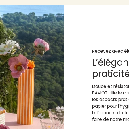
Recevez avec él
L’élégan
praticit
Douce et résistan
PAVIOT allie le 
les aspects prat
papier pour l'hy
l'élégance à la fr
faire de notre m