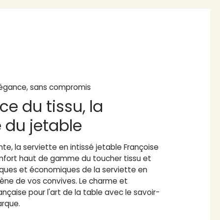
égance, sans compromis
ce du tissu, la
é du jetable
te, la serviette en intissé jetable Françoise
confort haut de gamme du toucher tissu et
iques et économiques de la serviette en
giène de vos convives. Le charme et
ançaise pour l'art de la table avec le savoir-
arque.