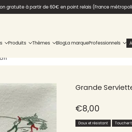
son gratuite à partir de 60€ en point relais (France métropol
ns
Produits
Thèmes
Blog
La marque
Professionnels
A
0 cm
Grande Serviette
€8,00
Doux et résistant
Toucher te