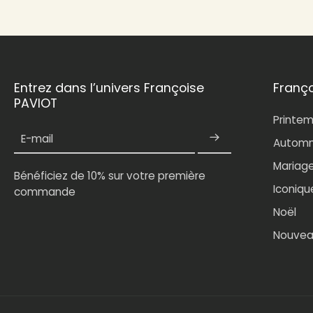
Entrez dans l’univers Françoise
Franç
PAVIOT
Printe
E-mail
Automn
Mariag
Bénéficiez de 10% sur votre première
Iconiqu
commande
Noël
Nouvea