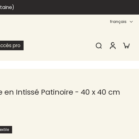
itaine)
français
ccès pro
 en Intissé Patinoire - 40 x 40 cm
xtile