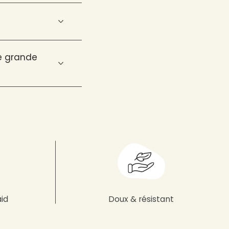
ne grande
aid
Doux & résistant