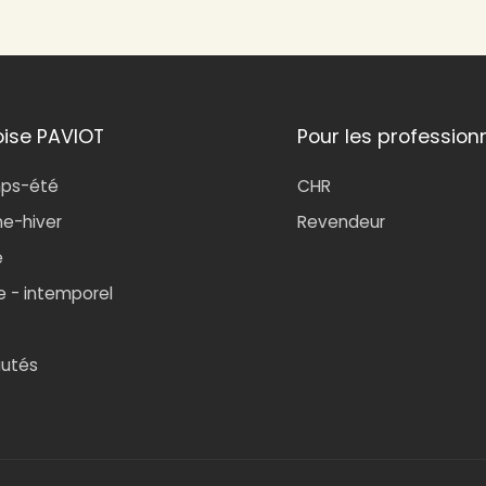
oise PAVIOT
Pour les profession
mps-été
CHR
e-hiver
Revendeur
e
e - intemporel
utés