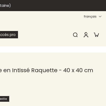
itaine)
français
ccès pro
 en Intissé Raquette - 40 x 40 cm
xtile