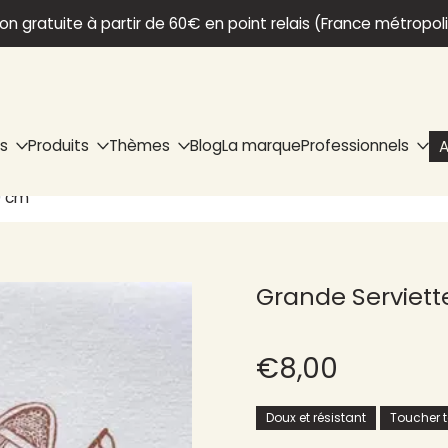
son gratuite à partir de 60€ en point relais (France métropol
ns
Produits
Thèmes
Blog
La marque
Professionnels
A
0 cm
Grande Serviette
€8,00
Doux et résistant
Toucher te