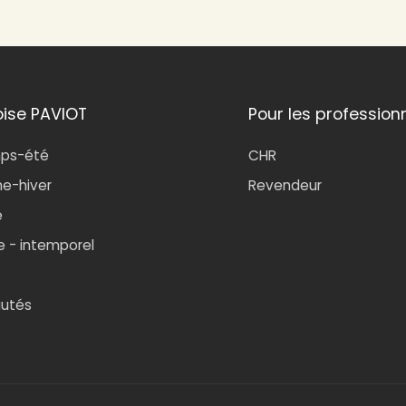
oise PAVIOT
Pour les profession
mps-été
CHR
e-hiver
Revendeur
e
e - intemporel
utés