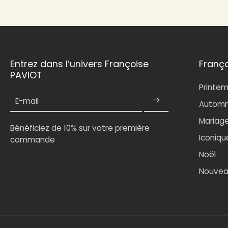
Entrez dans l’univers Françoise
Franç
PAVIOT
Printe
E-mail
Automn
Mariag
Bénéficiez de 10% sur votre première
Iconiqu
commande
Noël
Nouvea