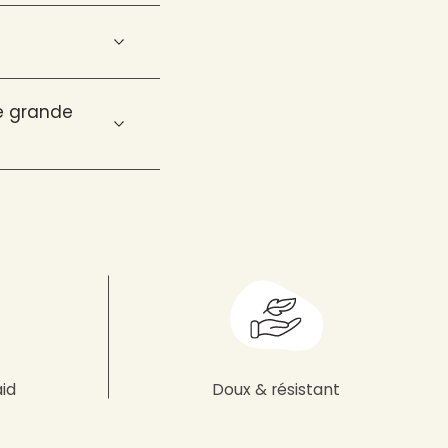
ne grande
aid
Doux & résistant