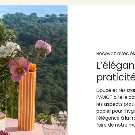
Recevez avec él
L’élégan
praticit
Douce et résistan
PAVIOT allie le 
les aspects prat
papier pour l'hy
l'élégance à la fr
faire de notre m