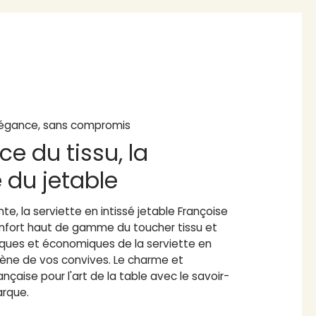
égance, sans compromis
ce du tissu, la
é du jetable
te, la serviette en intissé jetable Françoise
confort haut de gamme du toucher tissu et
iques et économiques de la serviette en
giène de vos convives. Le charme et
ançaise pour l'art de la table avec le savoir-
arque.