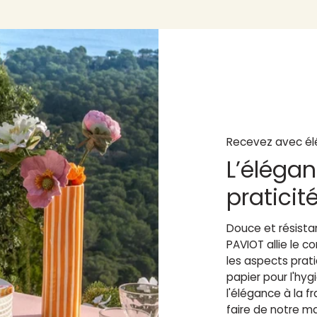
Recevez avec él
L’élégan
praticit
Douce et résistan
PAVIOT allie le 
les aspects prat
papier pour l'hy
l'élégance à la fr
faire de notre m