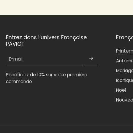
Entrez dans l’univers Françoise
Franç
PAVIOT
Printe
E-mail
Automn
Mariag
Bénéficiez de 10% sur votre première
Iconiqu
commande
Noël
Nouvea