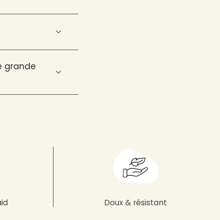
ne grande
aid
Doux & résistant