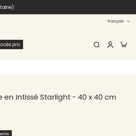
itaine)
français
ccès pro
 en Intissé Starlight - 40 x 40 cm
xtile