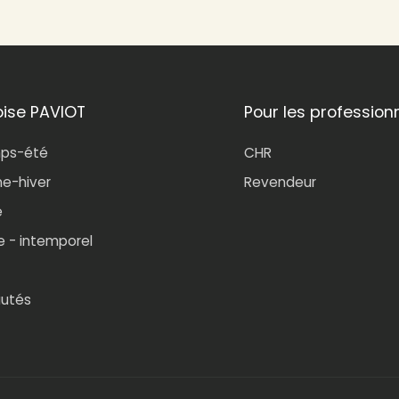
oise PAVIOT
Pour les profession
mps-été
CHR
e-hiver
Revendeur
e
e - intemporel
utés