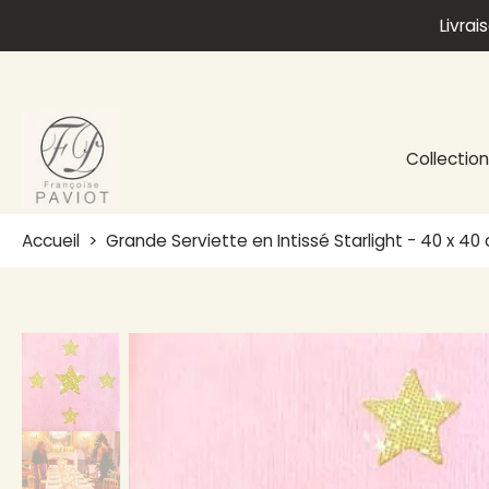
Livrai
Aller
au
contenu
Collectio
Accueil
>
Grande Serviette en Intissé Starlight - 40 x 40
Passer
aux
informations
sur
le
produit