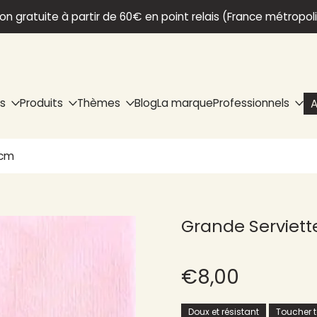
son gratuite à partir de 60€ en point relais (France métropol
ns
Produits
Thèmes
Blog
La marque
Professionnels
A
 cm
Grande Serviette
€8,00
Doux et résistant
Toucher te