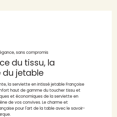
égance, sans compromis
ce du tissu, la
é du jetable
te, la serviette en intissé jetable Françoise
confort haut de gamme du toucher tissu et
iques et économiques de la serviette en
giène de vos convives. Le charme et
ançaise pour l'art de la table avec le savoir-
arque.