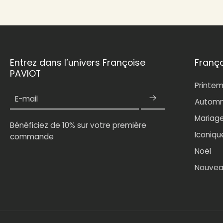
Entrez dans l’univers Françoise
Franç
PAVIOT
Printe
E-mail
Automn
Mariag
Bénéficiez de 10% sur votre première
Iconiqu
commande
Noël
Nouvea