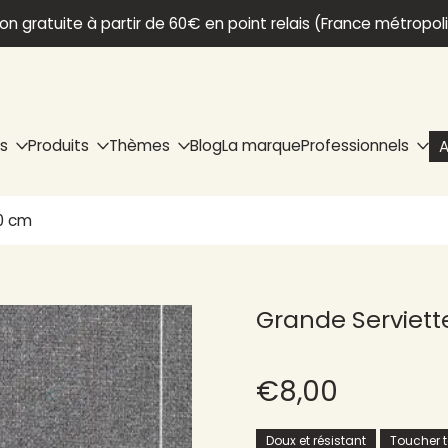
son gratuite à partir de 60€ en point relais (France métropol
ns
Produits
Thèmes
Blog
La marque
Professionnels
A
40 cm
Grande Serviette
€8,00
Doux et résistant
Toucher te