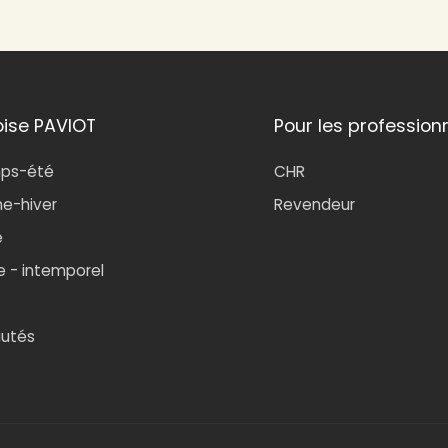
oise PAVIOT
Pour les profession
mps-été
CHR
e-hiver
Revendeur
e
e - intemporel
utés