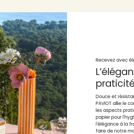
Recevez avec él
L’élégan
praticit
Douce et résistan
PAVIOT allie le 
les aspects prat
papier pour l'hy
l'élégance à la fr
faire de notre m