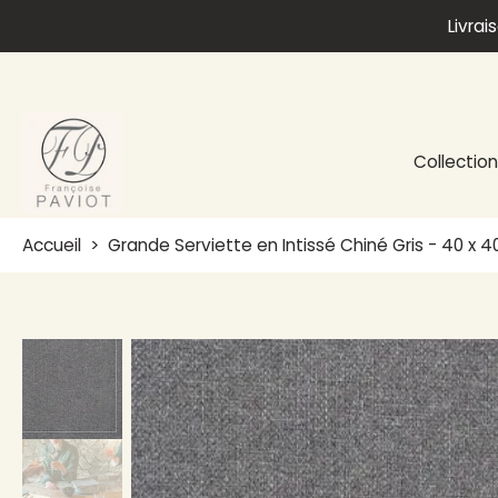
Livrai
Aller
au
contenu
Collectio
Accueil
>
Grande Serviette en Intissé Chiné Gris - 40 x 
Passer
aux
informations
sur
le
produit