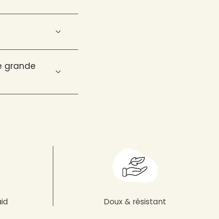
ne grande
aid
Doux & résistant