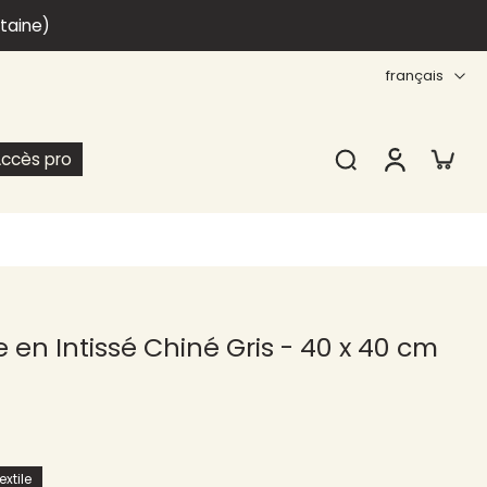
itaine)
français
ccès pro
 en Intissé Chiné Gris - 40 x 40 cm
xtile