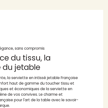
égance, sans compromis
ce du tissu, la
é du jetable
te, la serviette en intissé jetable Françoise
confort haut de gamme du toucher tissu et
iques et économiques de la serviette en
giène de vos convives. Le charme et
ançaise pour l'art de la table avec le savoir-
arque.