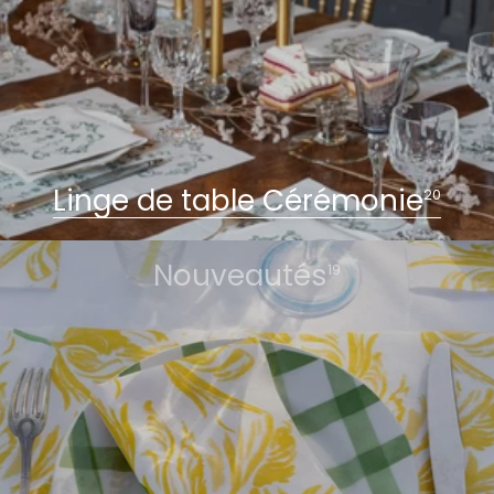
Linge de table Cérémonie
20
Nouveautés
19