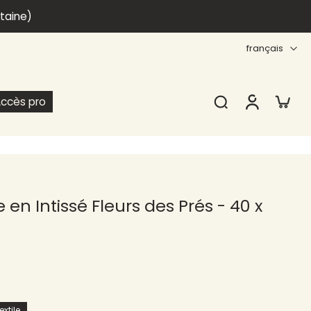
itaine)
français
ccès pro
 en Intissé Fleurs des Prés - 40 x
xtile