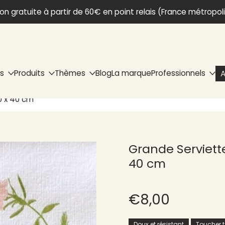
son gratuite à partir de 60€ en point relais (France métropol
ns
Produits
Thèmes
Blog
La marque
Professionnels
A
0 x 40 cm
Grande Serviette
40 cm
€8,00
Doux et résistant
Toucher te