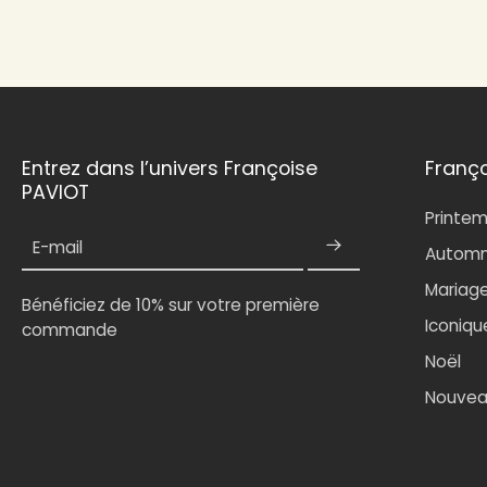
Entrez dans l’univers Françoise
Franç
PAVIOT
Printe
E-mail
Automn
Mariag
Bénéficiez de 10% sur votre première
Iconiqu
commande
Noël
Nouvea