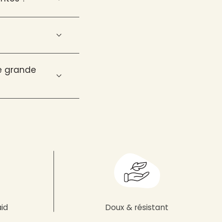
ne grande
aid
Doux & résistant