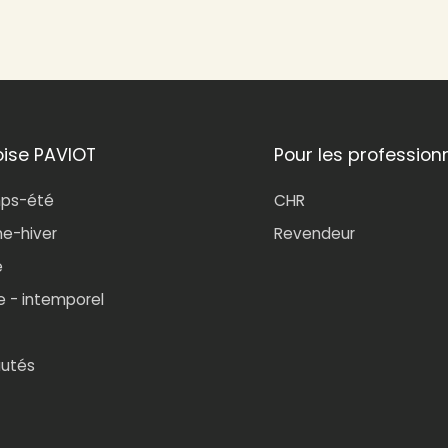
oise PAVIOT
Pour les profession
mps-été
CHR
e-hiver
Revendeur
e
e - intemporel
utés