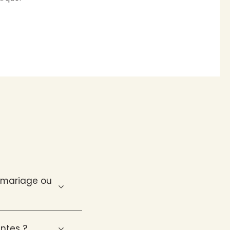
n mariage ou
ntes ?