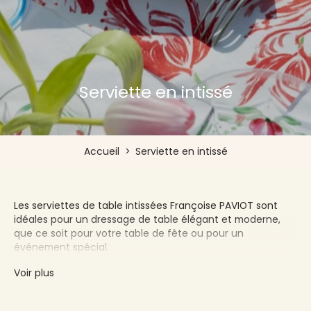
Serviette en intissé
Accueil
>
Serviette en intissé
Les serviettes de table intissées Françoise PAVIOT sont
idéales pour un dressage de table élégant et moderne,
que ce soit pour votre table de fête ou pour un
événement spécial.
Disponibles en différentes couleurs et motifs, elles sont
Voir plus
composées d'un papier intissé de haute qualité au
toucher doux et agréable. Parfaite illusion aux serviettes
de tables classiques en tissu, nos serviettes intissées sont