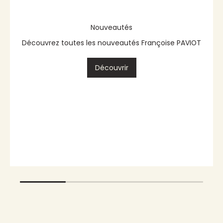
Serviette Cocktail en Intissé
Fruit Exotique Jaune - 25 x 25
cm
€4,40
Affichage de 20/131