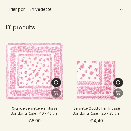
conçues pour absorber l'humidité et empêcher les liquides
Trier par:
de tacher la table ou les convives !
Elles sont très pratiques, ce qui les rend idéales pour une
utilisation régulière. Souples, elles se prêtent aisément aux
131 produits
pliages de votre choix, ajoutant ainsi une touche de
couleur et de style à la décoration de votre table.
Grande Serviette en Intissé
Serviette Cocktail en Intissé
Bandana Rose - 40 x 40 cm
Bandana Rose - 25 x 25 cm
€8,00
€4,40