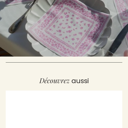
Serviette Cocktail en Intissé
Serviette Cocktail en Intissé
Indienne - 25 x 25 cm
Fruit Exotique Orange - 25 x 25
cm
€4,40
€4,40