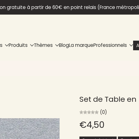
son gratuite à partir de 60€ en point relais (France métropol
ns
Produits
Thèmes
Blog
La marque
Professionnels
A
Set de Table en 
(0)
€4,50