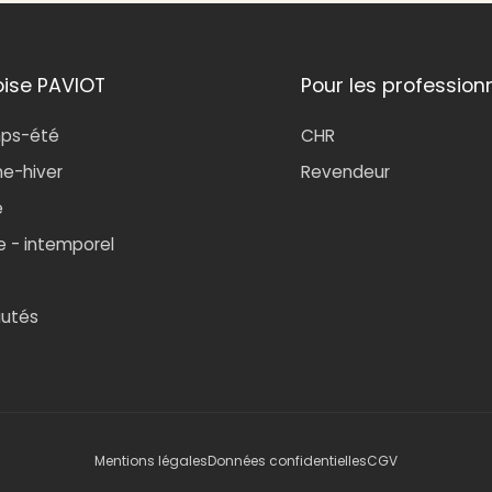
oise PAVIOT
Pour les profession
mps-été
CHR
e-hiver
Revendeur
e
e - intemporel
utés
Mentions légales
Données confidentielles
CGV