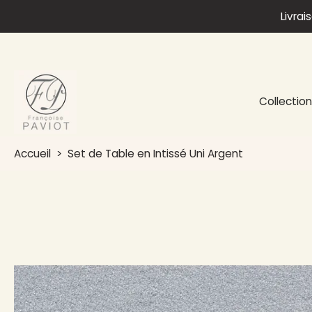
Livrai
Aller
au
contenu
Collectio
Accueil
>
Set de Table en Intissé Uni Argent
Passer
aux
informations
sur
le
produit