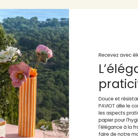
Recevez avec él
L’élég
pratic
Douce et résistan
PAVIOT allie le 
les aspects prat
papier pour l'hy
l'élégance à la fr
faire de notre m