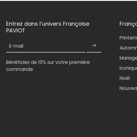
Entrez dans l’univers Françoise
Franç
PAVIOT
Printe
E-mail
Automn
Mariag
Bénéficiez de 10% sur votre première
Iconiqu
commande
Noël
Nouvea