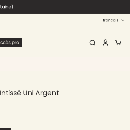
itaine)
français
ccès pro
Intissé Uni Argent