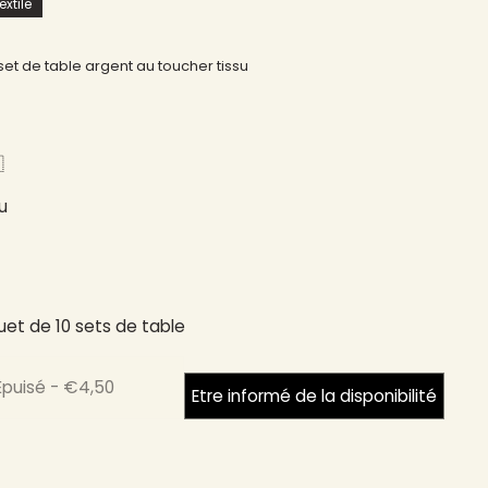
xtile
 set de table argent au toucher tissu
​
u
et de 10 sets de table
Épuisé
-
€4,50
Etre informé de la disponibilité