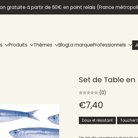
son gratuite à partir de 60€ en point relais (France métropol
ns
Produits
Thèmes
Blog
La marque
Professionnels
A
Set de Table en 
(0)
€7,40
Doux et résistant
Toucher te
Un air de vacances avec le se