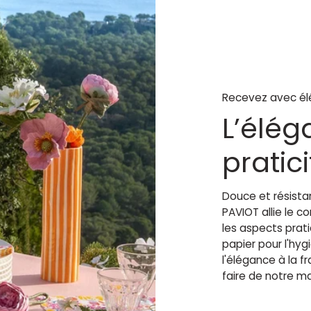
Recevez avec él
L’élég
pratic
Douce et résistan
PAVIOT allie le 
les aspects prat
papier pour l'hy
l'élégance à la fr
faire de notre m