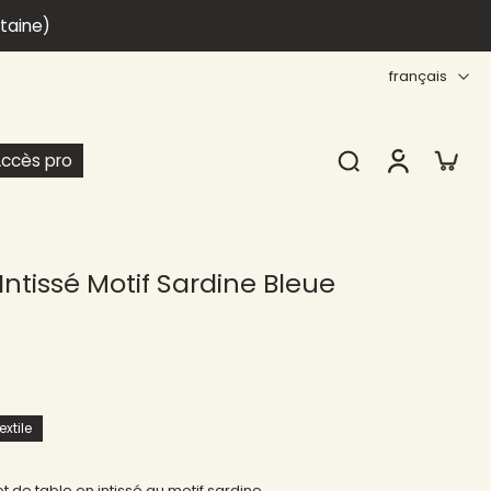
itaine)
français
ccès pro
Intissé Motif Sardine Bleue
xtile
t de table en intissé au motif sardine