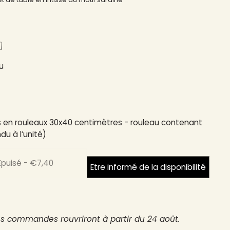
​
u
 en rouleaux 30x40 centimètres - rouleau contenant
u à l’unité)
Épuisé
-
€7,40
Etre informé de la disponibilité
es commandes rouvriront à partir du 24 août.