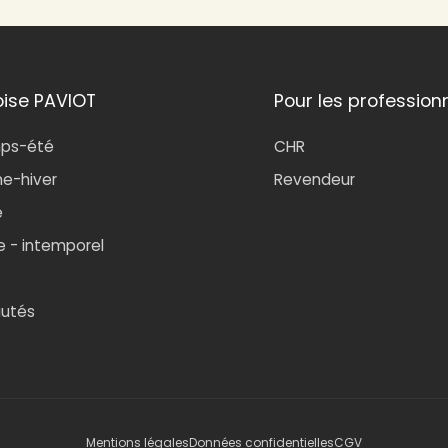
oise PAVIOT
Pour les profession
mps-été
CHR
e-hiver
Revendeur
e
e - intemporel
utés
Mentions légales
Données confidentielles
CGV