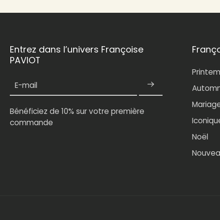
Entrez dans l’univers Françoise
Franç
PAVIOT
Printe
E-mail
Automn
Mariag
Bénéficiez de 10% sur votre première
Iconiqu
commande
Noël
Nouvea