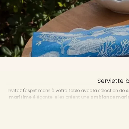
Serviette
Invitez l'esprit marin à votre table avec la sélection de
s
maritime
élégante, elles créent une
ambiance mari