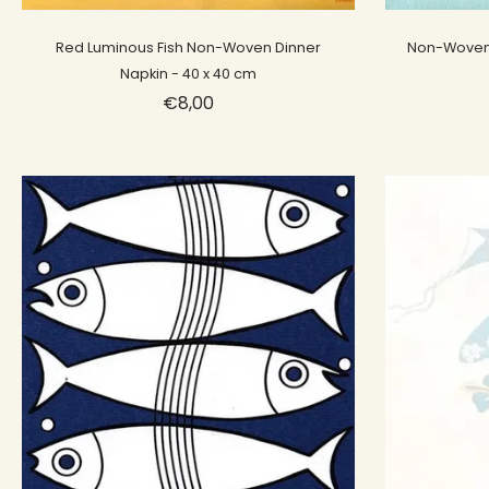
Sold out
Red Luminous Fish Non-Woven Dinner
Non-Woven 
Napkin - 40 x 40 cm
€8,00