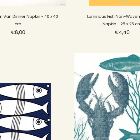
Sold out
Sold out
Van Dinner Napkin - 40 x 40
Luminous Fish Non-Woven 
cm
Napkin - 25 x 25 c
€8,00
€4,40