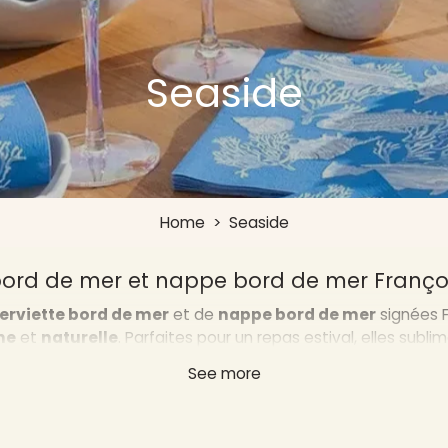
Seaside
Home
>
Seaside
 bord de mer et nappe bord de mer Franço
erviette bord de mer
et de
nappe bord de mer
signées F
ne
et
naturelle
. Parfaites pour un repas estival, elles subl
coquillages et crustacés
dans un style raffiné.
See more