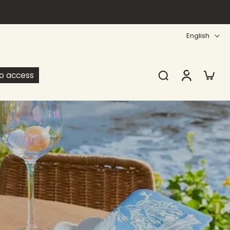
English
ro access