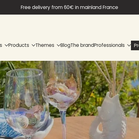
Free delivery from 60€ in mainland France
s
Products
Themes
Blog
The brand
Professionals
P