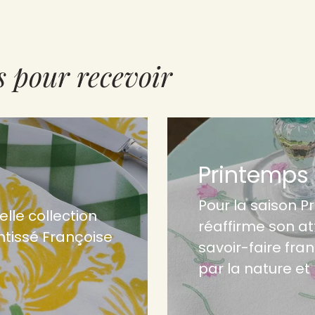
s pour recevoir
Printemps 
Pour la saison P
elle collection
réaffirme son at
ntissé Françoise
savoir-faire fran
par la nature et 