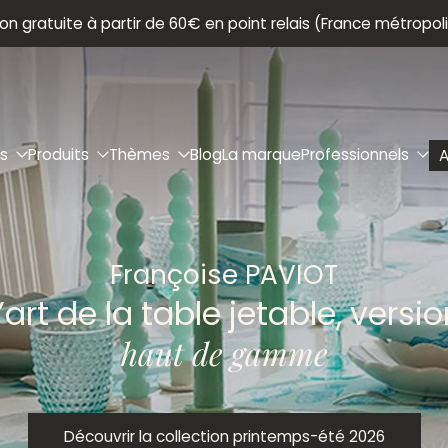
son gratuite à partir de 60€ en point relais (France métropol
ns
Produits
Thèmes
Blog
La marque
Professionnels
A
Françoise PAVIOT
’art de la table jetable, versi
haut de gamme
Découvrir la collection printemps-été 2026
Découvrir la collection printemps-été 2026
Découvrir la collection printemps-été 2026