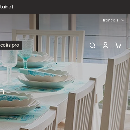
itaine)
français
ccès pro
on