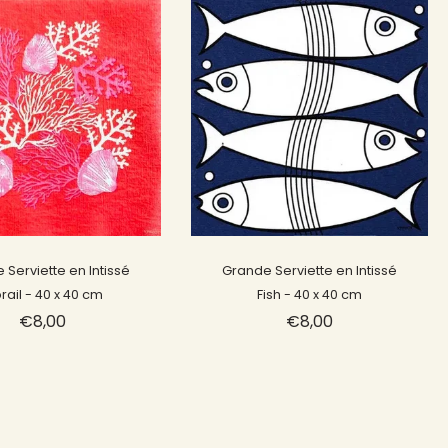
Épuisé
Épuisé
 Serviette en Intissé
Grande Serviette en Intissé
rail - 40 x 40 cm
Fish - 40 x 40 cm
€8,00
€8,00