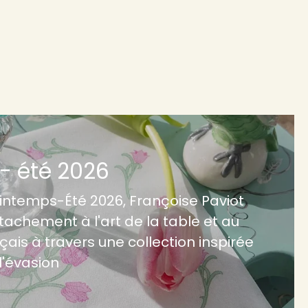
- été 2026
rintemps-Été 2026, Françoise Paviot
tachement à l'art de la table et au
çais à travers une collection inspirée
l'évasion