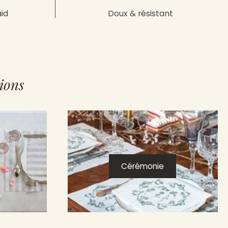
aid
Doux & résistant
ions
Cérémonie