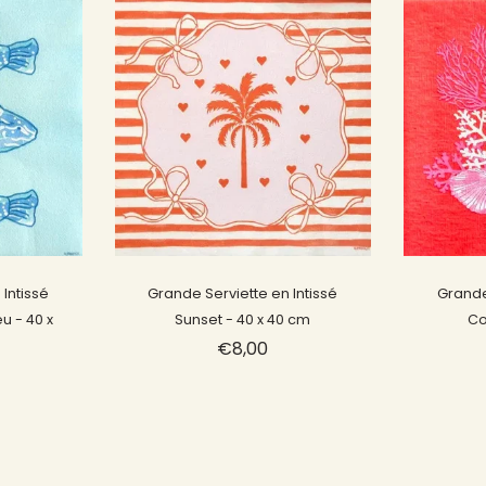
Épuisé
Intissé
Grande Serviette en Intissé
Grande
u - 40 x
Sunset - 40 x 40 cm
Co
€8,00