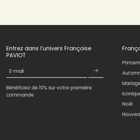
Entrez dans l’univers Françoise
Franç
PAVIOT
Printe
E-mail
Automn
Mariag
Bénéficiez de 10% sur votre première
Iconiqu
commande
Noël
Nouvea