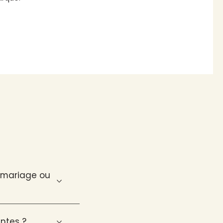
n mariage ou
ntes ?