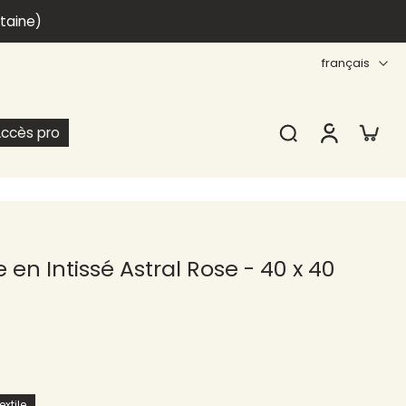
itaine)
français
ccès pro
 en Intissé Astral Rose - 40 x 40
xtile