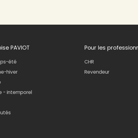
oise PAVIOT
Pour les profession
mps-été
CHR
e-hiver
Revendeur
e
e - intemporel
utés