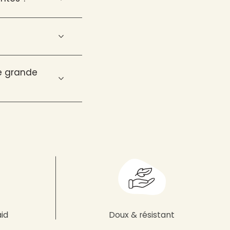
ne grande
aid
Doux & résistant