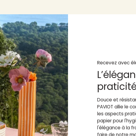
Recevez avec él
L’élégan
praticit
Douce et résistan
PAVIOT allie le 
les aspects prat
papier pour l'hy
l'élégance à la fr
faire de notre m