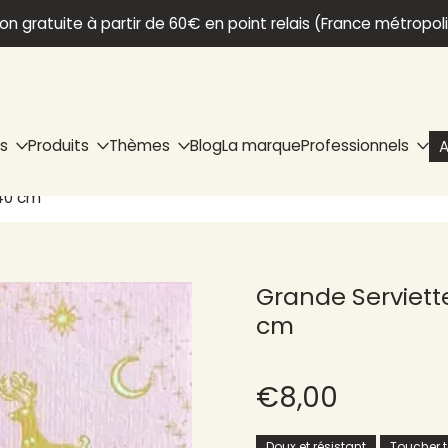
son gratuite à partir de 60€ en point relais (France métropol
ns
Produits
Thèmes
Blog
La marque
Professionnels
A
 40 cm
Grande Serviette
cm
€8,00
Doux et résistant
Toucher te