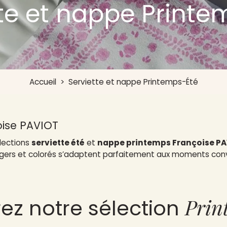
tte et nappe Printe
Accueil
>
Serviette et nappe Printemps-Été
oise PAVIOT
llections
serviette été
et
nappe printemps Françoise P
 légers et colorés s’adaptent parfaitement aux moments conv
Prin
ez notre sélection