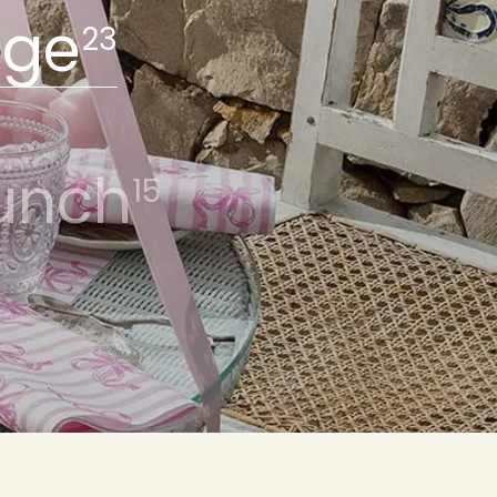
age
23
runch
15