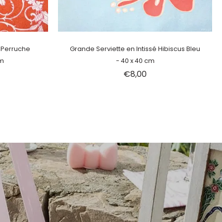
Épuisé
é Perruche
Grande Serviette en Intissé Hibiscus Bleu
cm
- 40 x 40 cm
€8,00