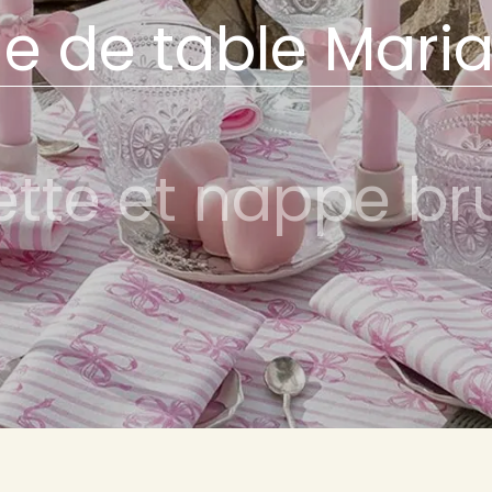
ge de table Mari
ette et nappe b