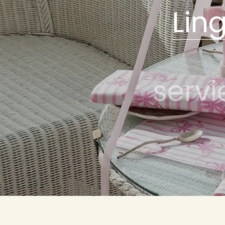
Lin
servi