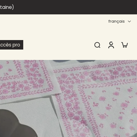
itaine)
français
ccès pro