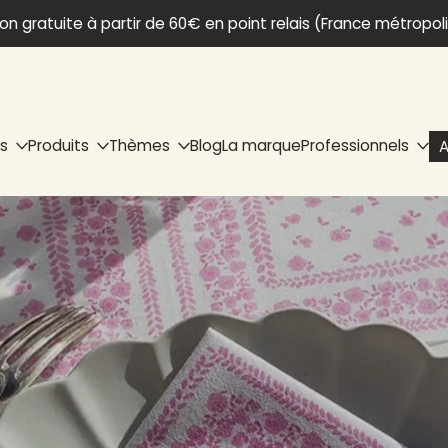
son gratuite à partir de 60€ en point relais (France métropol
ns
Produits
Thèmes
Blog
La marque
Professionnels
A