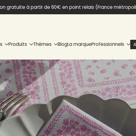
son gratuite à partir de 60€ en point relais (France métropol
ns
Produits
Thèmes
Blog
La marque
Professionnels
A