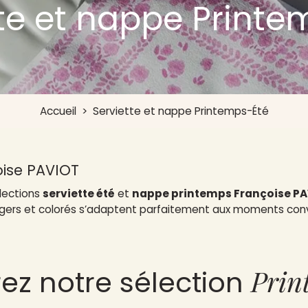
tte et nappe Printe
Accueil
>
Serviette et nappe Printemps-Été
oise PAVIOT
llections
serviette été
et
nappe printemps Françoise P
 légers et colorés s’adaptent parfaitement aux moments conv
Prin
ez notre sélection