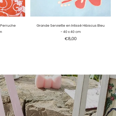
Épuisé
é Perruche
Grande Serviette en Intissé Hibiscus Bleu
cm
- 40 x 40 cm
€8,00