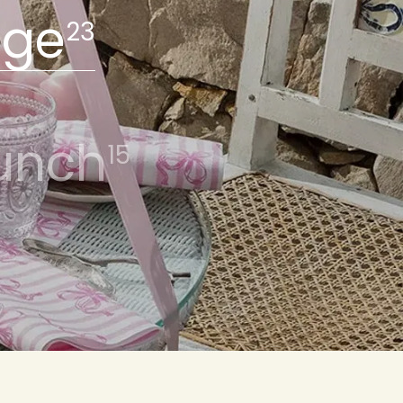
age
23
runch
15