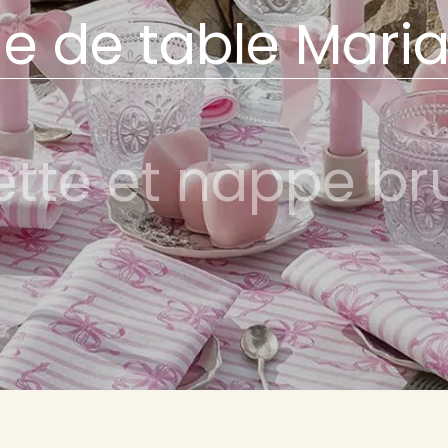
ge de table Mari
ette et nappe b