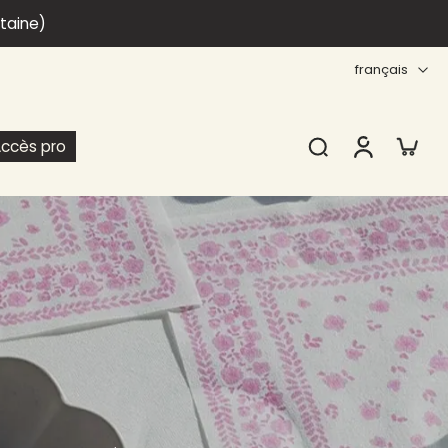
itaine)
français
ccès pro