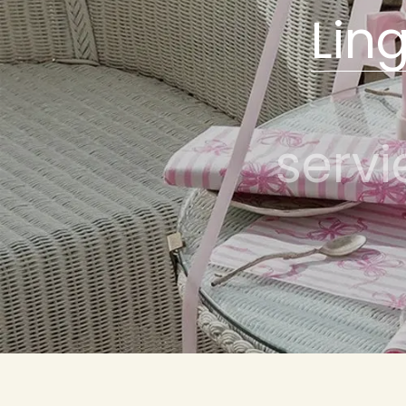
Lin
servi