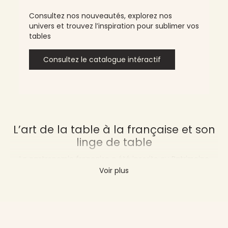
Consultez nos nouveautés, explorez nos
univers et trouvez l’inspiration pour sublimer vos
tables
Consultez le catalogue intéractif
L’art de la table à la française et son
linge de table
La gastronomie française a été inscrite au Patrimoine
Culturel Immatériel de l’Humanité en 2010. Véritable
Voir plus
institution, elle est le symbole d’une culture raffinée et
conviviale. Les arts de la table font assurément partie de
cet ancien héritage. Ainsi, le choix du linge de table est
aujourd’hui une étape capitale pour un restaurant
français.