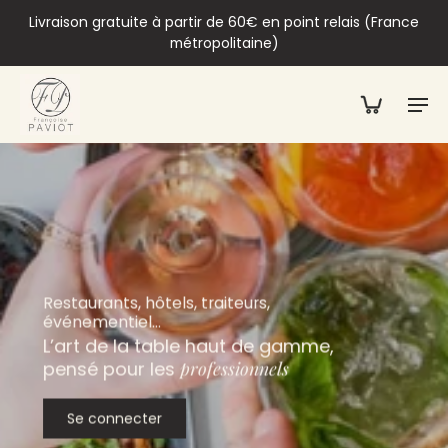
Livraison gratuite à partir de 60€ en point relais (France
métropolitaine)
Restaurants, hôtels, traiteurs,
événementiel…
L’art de la table haut de gamme,
pensé pour les
professionnels
Se connecter