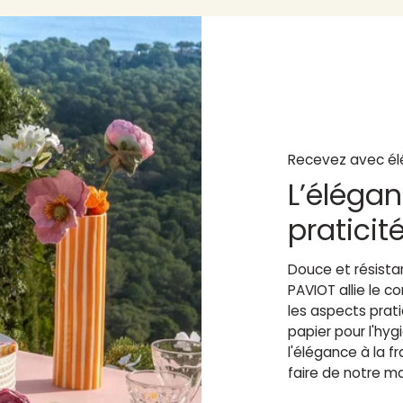
Recevez avec él
L’élégan
praticit
Douce et résistan
PAVIOT allie le 
les aspects prat
papier pour l'hy
l'élégance à la fr
faire de notre m