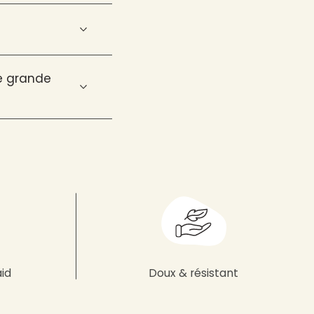
ne grande
aid
Doux & résistant