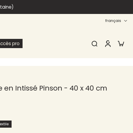
itaine)
français
ccès pro
 en Intissé Pinson - 40 x 40 cm
xtile