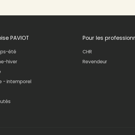
oise PAVIOT
Pour les profession
mps-été
CHR
e-hiver
Revendeur
e
e - intemporel
utés