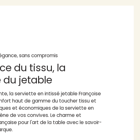
égance, sans compromis
ce du tissu, la
é du jetable
te, la serviette en intissé jetable Françoise
confort haut de gamme du toucher tissu et
iques et économiques de la serviette en
giène de vos convives. Le charme et
ançaise pour l'art de la table avec le savoir-
arque.