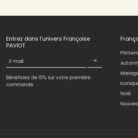
Entrez dans l’univers Françoise
Franç
PAVIOT
Printe
E-mail
Automn
Mariag
Bénéficiez de 10% sur votre première
Iconiqu
commande
Noël
Nouvea