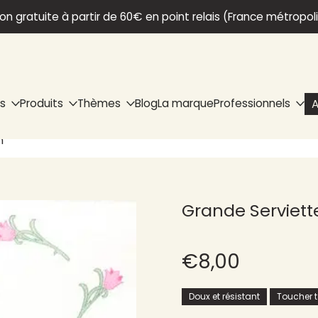
son gratuite à partir de 60€ en point relais (France métropol
ns
Produits
Thèmes
Blog
La marque
Professionnels
A
m
Grande Serviette
€8,00
Doux et résistant
Toucher te