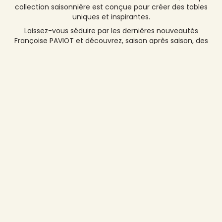
motifs, couleurs et univers décoratifs. Ambiances florales
et lumineuses au printemps, inspirations festives et
chaleureuses en hiver, chaque nouveauté est pensée
pour s'adapter aux tendances de l'art de la table et aux
envies du moment. Découvrez des créations exclusives
qui apportent élégance et originalité à toutes vos
réceptions.
Des serviettes et nappes haut de gamme pour
toutes vos occasions
Nos nouveautés mettent à l'honneur des
serviettes
papier haut de gamme
et des
nappes élégantes
,
idéales pour habiller vos repas du quotidien comme vos
plus belles célébrations. Qu'il s'agisse d'un déjeuner
estival, d'une table de fête ou d'un dîner raffiné, chaque
collection saisonnière est conçue pour créer des tables
uniques et inspirantes.
Laissez-vous séduire par les dernières nouveautés
Françoise PAVIOT et découvrez, saison après saison, des
collections imaginées pour sublimer l'art de recevoir.