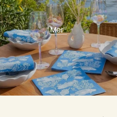
Grande Serviette en Intissé
Perruche Jaune - 40 x 40 cm
€8,00
Mer
17